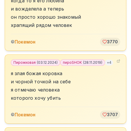
когда то я его любила
и вожделела а теперь
он просто хорошо знакомый
храпящий рядом человек
Покемон
©
3770
Пирожковая
(
03.12.2024
)
пироSHOK
(
28.11.2019
)
+
4
я злая божая коровка
и чорной точкой на себе
я отмечаю человека
которого хочу убить
Покемон
©
3707