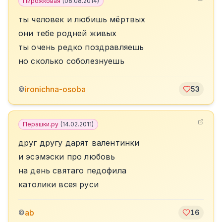
Пирожковая
(
08.08.2014
)
ты человек и любишь мёртвых
они тебе родней живых
ты очень редко поздравляешь
но сколько соболезнуешь
ironichna-osoba
©
53
Перашки.ру
(
14.02.2011
)
друг другу дарят валентинки
и эсэмэски про любовь
на день святаго педофила
католики всея руси
ab
©
16