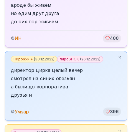
вроде бы живём
но едим друг друга
до сих пор живьём
ИН
©
400
Пирожки +
(
30.12.2022
)
пироSHOK
(
26.12.2022
)
директор цирка целый вечер
смотрел на синих обезьян
а были до корпоратива
друзья н
Умзар
©
396