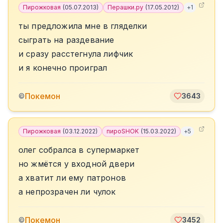
Пирожковая
(
05.07.2013
)
Перашки.ру
(
17.05.2012
)
+
1
ты предложила мне в гляделки
сыграть на раздевание
и сразу расстегнула лифчик
и я конечно проиграл
Покемон
©
3643
Пирожковая
(
03.12.2022
)
пироSHOK
(
15.03.2022
)
+
5
олег собралса в супермаркет
но жмётся у входной двери
а хватит ли ему патронов
а непрозрачен ли чулок
Покемон
©
3452