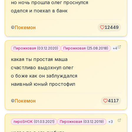
но ночь прошла олег проснулся
оделся и поехал в банк
Покемон
©
12449
Пирожковая
(
03.12.2020
)
Пирожковая
(
25.08.2018
)
+
4
какая ты простая маша
счастливо выдохнул олег
о боже как он заблуждался
наивный юный простофил
Покемон
©
4117
пироSHOK
(
01.03.2021
)
Пирожковая
(
03.12.2019
)
+
3