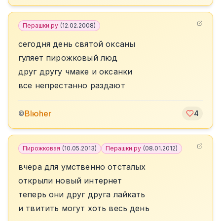
Перашки.ру
(
12.02.2008
)
сегодня день святой оксаны
гуляет пирожковый люд
друг другу чмаке и оксанки
все непрестанно раздают
Blюher
©
4
Пирожковая
(
10.05.2013
)
Перашки.ру
(
08.01.2012
)
вчера для умственно отсталых
открыли новый интернет
теперь они друг друга лайкать
и твитить могут хоть весь день