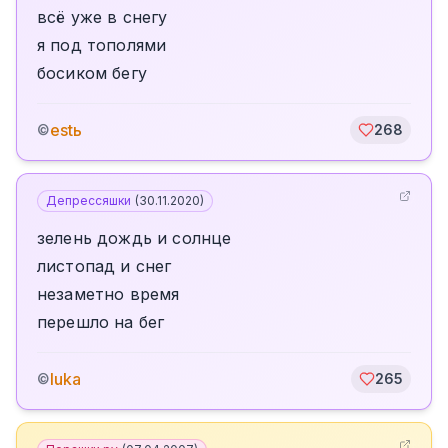
всё уже в снегу
я под тополями
босиком бегу
estь
©
268
Депрессяшки
(
30.11.2020
)
зелень дождь и солнце
листопад и снег
незаметно время
перешло на бег
luka
©
265