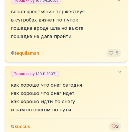
Перашки.ру
(
07.04.2007
)
весна крестьянин торжествуя
в сугробах вязнет по пупок
лошадка вроде шла но вьюга
лошадке не дала пройти
tequilaman
©
-5
Перашки.ру
(
30.11.2007
)
как хорошо что снег сегодня
как хорошо что снег идет
как хорошо идти по снегу
и нам со снегом по пути
succus
©
3