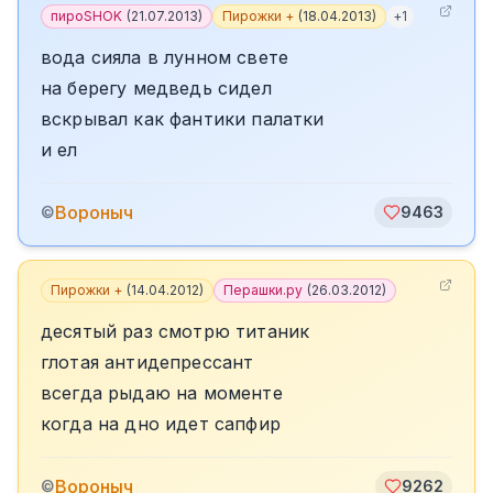
пироSHOK
(
21.07.2013
)
Пирожки +
(
18.04.2013
)
+
1
вода сияла в лунном свете
на берегу медведь сидел
вскрывал как фантики палатки
и ел
Вороныч
©
9463
Пирожки +
(
14.04.2012
)
Перашки.ру
(
26.03.2012
)
десятый раз смотрю титаник
глотая антидепрессант
всегда рыдаю на моменте
когда на дно идет сапфир
Вороныч
©
9262