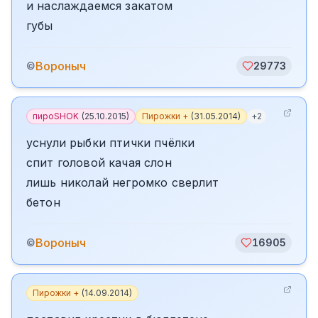
и наслаждаемся закатом
губы
Вороныч
©
29773
пироSHOK
(
25.10.2015
)
Пирожки +
(
31.05.2014
)
+
2
уснули рыбки птички пчёлки
спит головой качая слон
лишь николай негромко сверлит
бетон
Вороныч
©
16905
Пирожки +
(
14.09.2014
)