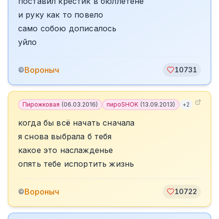
поставил крестик в бюллетене
и руку как то повело
само собою дописалось
уйло
Вороныч
©
10731
Пирожковая
(
06.03.2016
)
пироSHOK
(
13.09.2013
)
+
2
когда бы всё начать сначала
я снова выбрала б тебя
какое это наслажденье
опять тебе испортить жизнь
Вороныч
©
10722