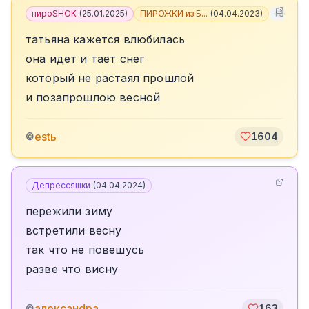
пироSHOK
(
25.01.2025
)
ПИРОЖКИ из Б...
(
04.04.2023
)
+
3
татьяна кажется влюбилась
она идет и тает снег
который не растаял прошлой
и позапрошлою весной
estь
©
1604
Депрессяшки
(
04.04.2024
)
пережили зиму
встретили весну
так что не повешусь
разве что висну
алексанdра
©
163