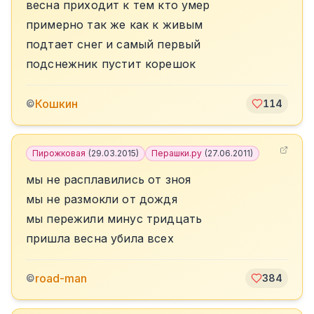
весна приходит к тем кто умер
примерно так же как к живым
подтает снег и самый первый
подснежник пустит корешок
Кошкин
©
114
Пирожковая
(
29.03.2015
)
Перашки.ру
(
27.06.2011
)
мы не расплавились от зноя
мы не размокли от дождя
мы пережили минус тридцать
пришла весна убила всех
road-man
©
384