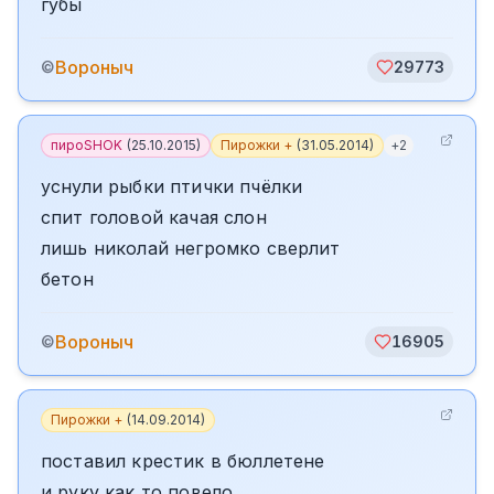
губы
Вороныч
©
29773
пироSHOK
(
25.10.2015
)
Пирожки +
(
31.05.2014
)
+
2
уснули рыбки птички пчёлки
спит головой качая слон
лишь николай негромко сверлит
бетон
Вороныч
©
16905
Пирожки +
(
14.09.2014
)
поставил крестик в бюллетене
и руку как то повело