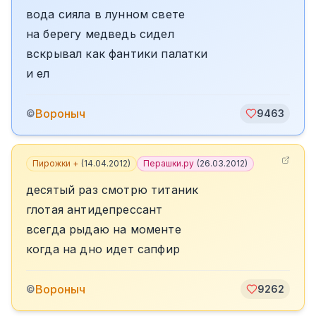
вода сияла в лунном свете
на берегу медведь сидел
вскрывал как фантики палатки
и ел
Вороныч
©
9463
Пирожки +
(
14.04.2012
)
Перашки.ру
(
26.03.2012
)
десятый раз смотрю титаник
глотая антидепрессант
всегда рыдаю на моменте
когда на дно идет сапфир
Вороныч
©
9262