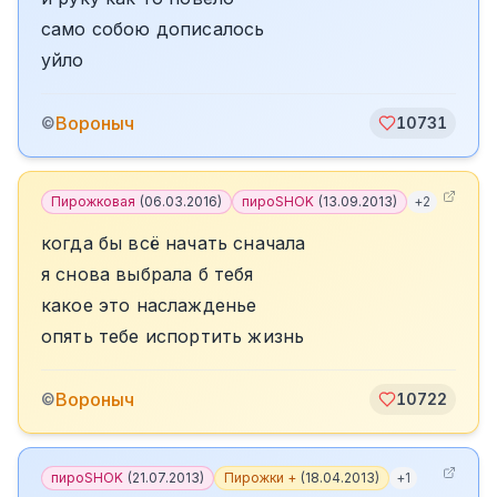
само собою дописалось
уйло
Вороныч
©
10731
Пирожковая
(
06.03.2016
)
пироSHOK
(
13.09.2013
)
+
2
когда бы всё начать сначала
я снова выбрала б тебя
какое это наслажденье
опять тебе испортить жизнь
Вороныч
©
10722
пироSHOK
(
21.07.2013
)
Пирожки +
(
18.04.2013
)
+
1