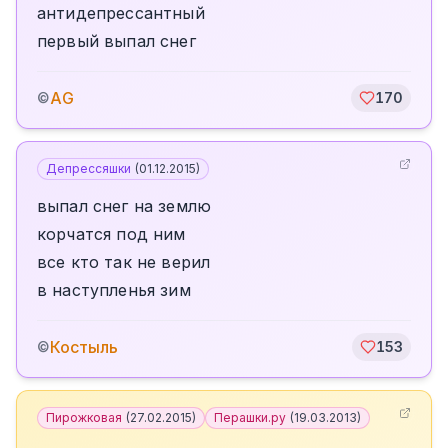
антидепрессантный
первый выпал снег
АG
©
170
Депрессяшки
(
01.12.2015
)
выпал снег на землю
корчатся под ним
все кто так не верил
в наступленья зим
Костыль
©
153
Пирожковая
(
27.02.2015
)
Перашки.ру
(
19.03.2013
)