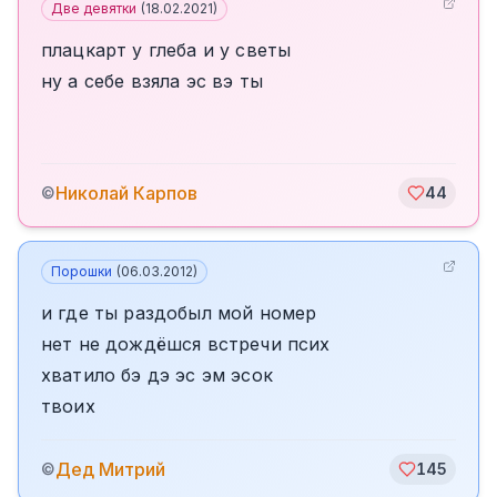
Две девятки
(
18.02.2021
)
плацкарт у глеба и у светы
ну а себе взяла эс вэ ты
Николай Карпов
©
44
Порошки
(
06.03.2012
)
и где ты раздобыл мой номер
нет не дождёшся встречи псих
хватило бэ дэ эс эм эсок
твоих
Дед Митрий
©
145