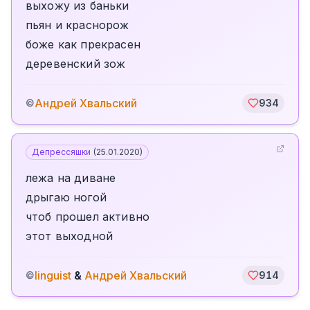
выхожу из баньки
пьян и краснорож
боже как прекрасен
деревенский зож
Андрей Хвальский
©
934
Депрессяшки
(
25.01.2020
)
лежа на диване
дрыгаю ногой
чтоб прошел активно
этот выходной
linguist
&
Андрей Хвальский
©
914