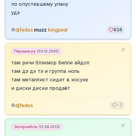
по опустевшему улану
удэ
djfedos
muzz
kingpest
©
616
Перашки.ру
(
03.10.2005
)
там ричи блэкмор билли айдол
там дэ дэ тэ и группа ноль
там металлист сидит в косухе
и диски диски продаёт
djfedos
©
-7
ЭкспромЪты
(
12.09.2013
)