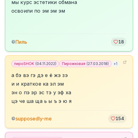
мы курс эстетики обмана
освоили по эм эм эм
Пиль
©
18
пироSHOK
(
04.11.2022
)
Пирожковая
(
27.03.2018
)
+
1
а бэ вэ гэ дэ е ё жэ зэ
и и краткое ка эл эм
эн о пэ эр эс тэ у эф ха
цэ че ша ща ь ы ъ э ю я
supposedly-me
©
154