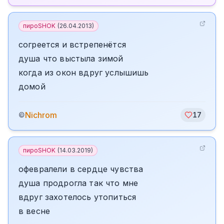
пироSHOK
(
26.04.2013
)
согреется и встрепенётся
душа что выстыла зимой
когда из окон вдруг услышишь
домой
Nichrom
©
17
пироSHOK
(
14.03.2019
)
офевралели в сердце чувства
душа продрогла так что мне
вдруг захотелось утопиться
в весне