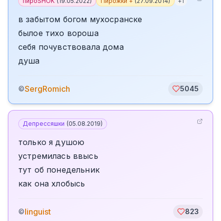
пироSHOK
(
19.05.2022
)
Пирожки +
(
27.09.2014
)
+
1
в забытом богом мухосранске
былое тихо вороша
себя почувствовала дома
душа
SergRomich
©
5045
Депрессяшки
(
05.08.2019
)
только я душою
устремилась ввысь
тут об понедельник
как она хлобысь
linguist
©
823