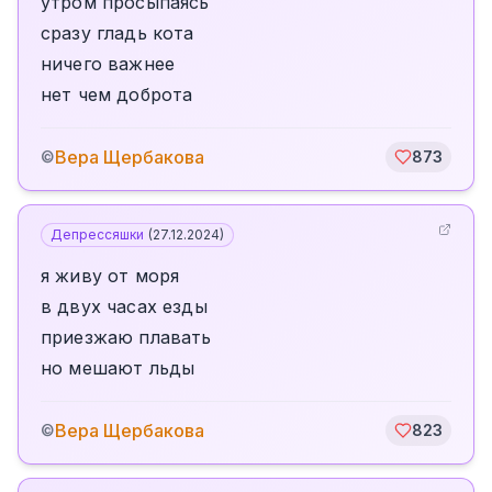
утром просыпаясь
сразу гладь кота
ничего важнее
нет чем доброта
Вера Щербакова
©
873
Депрессяшки
(
27.12.2024
)
я живу от моря
в двух часах езды
приезжаю плавать
но мешают льды
Вера Щербакова
©
823