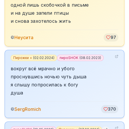
одной лишь скобочкой в письме
и на душе запели птицы
и снова захотелось жить
Неусита
©
97
Пирожки +
(
02.02.2024
)
пироSHOK
(
08.02.2023
)
вокруг всё мрачно и убого
проснувшись ночью чуть дыша
я слышу попросилась к богу
душа
SergRomich
©
370