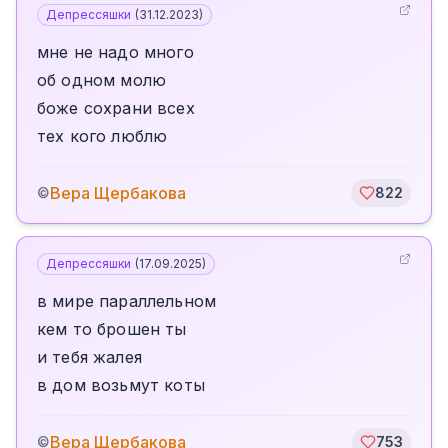
Депрессяшки
(
31.12.2023
)
мне не надо много
об одном молю
боже сохрани всех
тех кого люблю
Вера Щербакова
©
822
Депрессяшки
(
17.09.2025
)
в мире параллельном
кем то брошен ты
и тебя жалея
в дом возьмут коты
Вера Щербакова
©
753