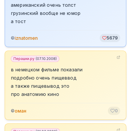
американский очень толст
грузинский вообще не юмор
а тост
iznatomen
©
5679
Перашки.ру
(
07.10.2008
)
в немецком фильме показали
подробно очень пищеввод
а также пищевывод это
про анатомию кино
оман
©
0