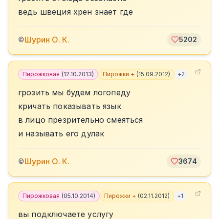
ведь швеция хрен знает где
Шурин О. К.
©
5202
Пирожковая
(
12.10.2013
)
Пирожки +
(
15.09.2012
)
+
2
грозить мы будем логопеду
кричать показывать язык
в лицо презрительно смеяться
и называть его дулак
Шурин О. К.
©
3674
Пирожковая
(
05.10.2014
)
Пирожки +
(
02.11.2012
)
+
1
вы подключаете услугу