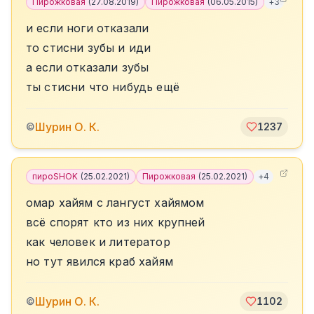
Пирожковая
(
27.08.2019
)
Пирожковая
(
06.05.2015
)
+
3
и если ноги отказали
то стисни зубы и иди
а если отказали зубы
ты стисни что нибудь ещё
Шурин О. К.
©
1237
пироSHOK
(
25.02.2021
)
Пирожковая
(
25.02.2021
)
+
4
омар хайям с лангуст хайямом
всё спорят кто из них крупней
как человек и литератор
но тут явился краб хайям
Шурин О. К.
©
1102