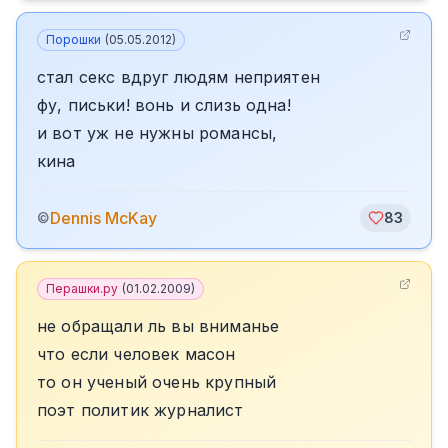
Порошки
(
05.05.2012
)
cтал секс вдруг людям неприятен
фу, письки! вонь и слизь одна!
и вот уж не нужны романсы,
кина
Dennis McKay
©
83
Перашки.ру
(
01.02.2009
)
не обращали ль вы вниманье
что если человек масон
то он ученый очень крупный
поэт политик журналист