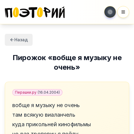
Мен
Назад
Пирожок
«
вобще я музыку не
очень
»
Перашки.ру
(
16.04.2004
)
вобще я музыку не очень
там всякую виаланчель
куда прикольней кинофильмы
но раз тропович я пойду