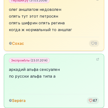
Перашки.ру
(
31.03.2009
)
олег аншлагом недоволен
опять тут этот петросян
опять шифрин опять регина
когда ж нормальный то аншлаг
Сохас
©
0
ЭкспромЪты
(
23.01.2014
)
аркадий альфа сексуален
по русски альфа типа а
Sерёга
©
47