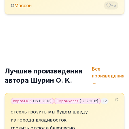
Массон
©
-5
Все
Лучшие произведения
произведения
автора
Шурин О. К.
→
пироSHOK
(
16.11.2013
)
Пирожковая
(
12.12.2012
)
+
2
отсель грозить мы будем шведу
из города владивосток
грозить отсюда безопасно