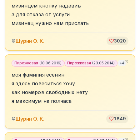
мизинцем кнопку надавив
а для отказа от услуги
мизинец нужно нам прислать
Шурин О. К.
©
3020
Пирожковая
(
18.06.2019
)
Пирожковая
(
23.05.2014
)
+
4
моя фамилия есенин
я здесь повеситься хочу
как номеров свободных нету
я максимум на полчаса
Шурин О. К.
©
1849