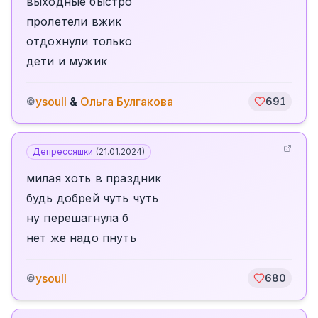
выходные быстро
пролетели вжик
отдохнули только
дети и мужик
ysoull
&
Ольга Булгакова
©
691
Депрессяшки
(
21.01.2024
)
милая хоть в праздник
будь добрей чуть чуть
ну перешагнула б
нет же надо пнуть
ysoull
©
680