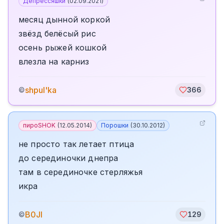
Депрессяшки
(
02.09.2021
)
месяц дынной коркой
звёзд белёсый рис
осень рыжей кошкой
влезла на карниз
shpul'ka
©
366
пироSHOK
(
12.05.2014
)
Порошки
(
30.10.2012
)
не просто так летает птица
до серединочки днепра
там в серединочке стерляжья
икра
B0JI
©
129