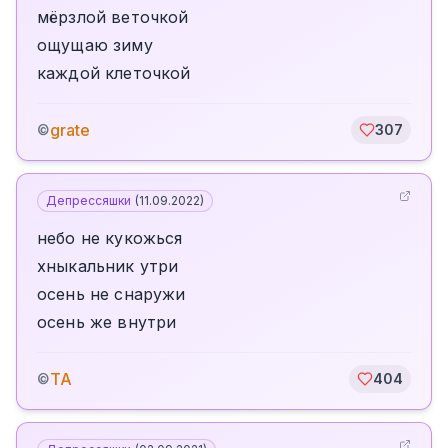
мёрзлой веточкой
ощущаю зиму
каждой клеточкой
grate
©
307
Депрессяшки
(
11.09.2022
)
небо не кукожься
хныкальник утри
осень не снаружи
осень же внутри
TA
©
404