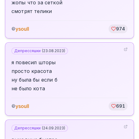
жопы что за сеткой
смотрят телики
ysoull
©
974
Депрессяшки
(
23.08.2023
)
я повесил шторы
просто красота
ну была бы если б
не было кота
ysoull
©
691
Депрессяшки
(
24.09.2023
)