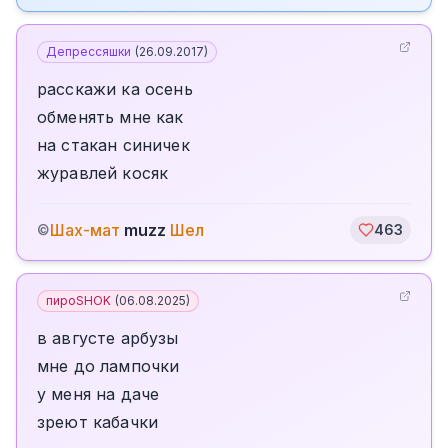
Депрессяшки
(
26.09.2017
)
расскажи ка осень
обменять мне как
на стакан синичек
журавлей косяк
Шах-мат
muzz
Шел
©
463
пироSHOK
(
06.08.2025
)
в августе арбузы
мне до лампочки
у меня на даче
зреют кабачки