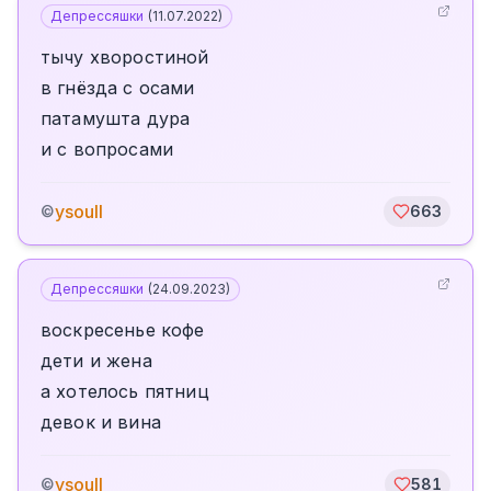
Депрессяшки
(
11.07.2022
)
тычу хворостиной
в гнёзда с осами
патамушта дура
и с вопросами
ysoull
©
663
Депрессяшки
(
24.09.2023
)
воскресенье кофе
дети и жена
а хотелось пятниц
девок и вина
ysoull
©
581