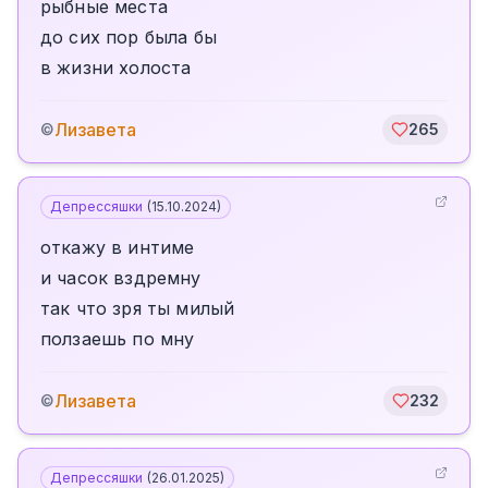
рыбные места
до сих пор была бы
в жизни холоста
Лизавета
©
265
Депрессяшки
(
15.10.2024
)
откажу в интиме
и часок вздремну
так что зря ты милый
ползаешь по мну
Лизавета
©
232
Депрессяшки
(
26.01.2025
)