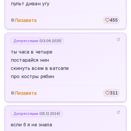
пульт диван угу
Лизавета
©
455
Депрессяшки
(
03.09.2025
)
ты часа в четыре
постарайся нин
скинуть всем в ватсапе
про костры рябин
Лизавета
©
311
Депрессяшки
(
05.12.2024
)
если б я не знала