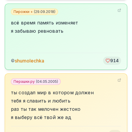
Пирожки +
(
29.09.2018
)
всё время память изменяет
я забываю ревновать
shumolechka
©
914
Перашки.ру
(
04.05.2005
)
ты создал мир в котором должен
тебя я славить и любить
раз ты так мелочен жестоко
я выберу всё твой же ад