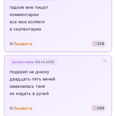
гадкие мне пишут
комментарии
все мои коллеги
в серпентарии
Лизавета
©
228
Депрессяшки
(
09.04.2025
)
подарил на днюху
двадцать пять мячей
заманалась таня
их кидать в ручей
Лизавета
©
196