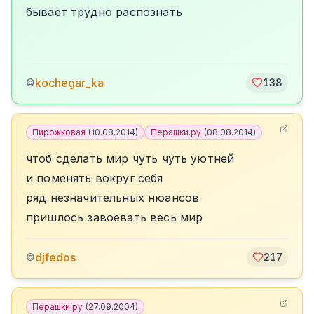
бывает трудно распознать
kochegar_ka
©
138
Пирожковая
(
10.08.2014
)
Перашки.ру
(
08.08.2014
)
чтоб сделать мир чуть чуть уютней
и поменять вокруг себя
ряд незначительных нюансов
пришлось завоевать весь мир
djfedos
©
217
Перашки.ру
(
27.09.2004
)