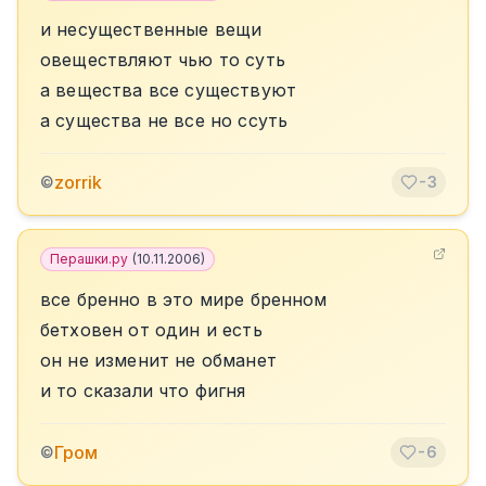
и несущественные вещи
овеществляют чью то суть
а вещества все существуют
а существа не все но ссуть
zorrik
©
-3
Перашки.ру
(
10.11.2006
)
все бренно в это мире бренном
бетховен от один и есть
он не изменит не обманет
и то сказали что фигня
Гром
©
-6